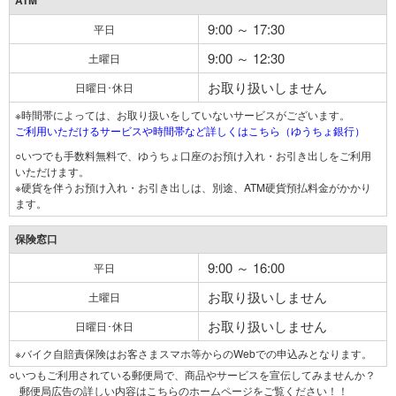
ATM
9:00 ～ 17:30
平日
9:00 ～ 12:30
土曜日
お取り扱いしません
日曜日･休日
※時間帯によっては、お取り扱いをしていないサービスがございます。
ご利用いただけるサービスや時間帯など詳しくはこちら（ゆうちょ銀行）
○いつでも手数料無料で、ゆうちょ口座のお預け入れ・お引き出しをご利用
いただけます。
※硬貨を伴うお預け入れ・お引き出しは、別途、ATM硬貨預払料金がかかり
ます。
保険窓口
9:00 ～ 16:00
平日
お取り扱いしません
土曜日
お取り扱いしません
日曜日･休日
※バイク自賠責保険はお客さまスマホ等からのWebでの申込みとなります。
○いつもご利用されている郵便局で、商品やサービスを宣伝してみませんか？
郵便局広告の詳しい内容はこちらのホームページをご覧ください！！