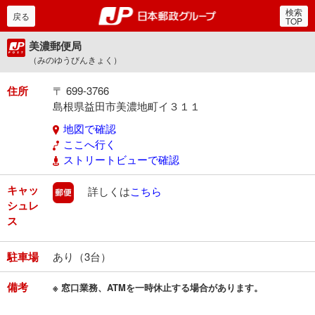
検索
郵便局・日本郵政グルー
戻る
TOP
美濃郵便局
（みのゆうびんきょく）
住所
〒 699-3766
島根県益田市美濃地町イ３１１
地図で確認
ここへ行く
ストリートビューで確認
キャッ
郵便
詳しくは
こちら
シュレ
ス
駐車場
あり（3台）
備考
※ 窓口業務、ATMを一時休止する場合があります。