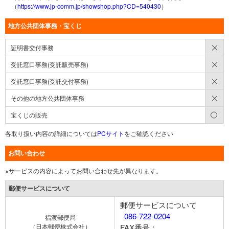
（
https://www.jp-comm.jp/showshop.php?CD=540430
）
地方公共団体事務・宝くじ
×
証明書交付事務
×
受託窓口事務(受託販売事務)
×
受託窓口事務(受託交付事務)
×
その他の地方公共団体事務
○
宝くじの販売
各取り扱い内容の詳細については
PCサイト
をご確認ください
お問い合わせ
※サービスの内容によってお問い合わせ先が異なります。
郵便サービスについて
郵便サービスについて
086-722-0204
福渡郵便局
（日本郵便株式会社）
FAX番号：