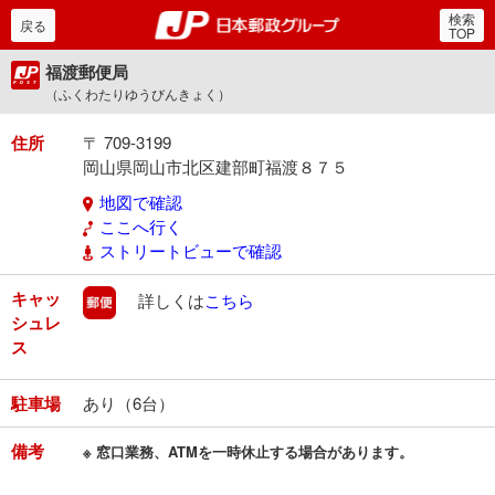
検索
郵便局・日本郵政グルー
戻る
TOP
福渡郵便局
（ふくわたりゆうびんきょく）
住所
〒 709-3199
岡山県岡山市北区建部町福渡８７５
地図で確認
ここへ行く
ストリートビューで確認
キャッ
郵便
詳しくは
こちら
シュレ
ス
駐車場
あり（6台）
備考
※ 窓口業務、ATMを一時休止する場合があります。