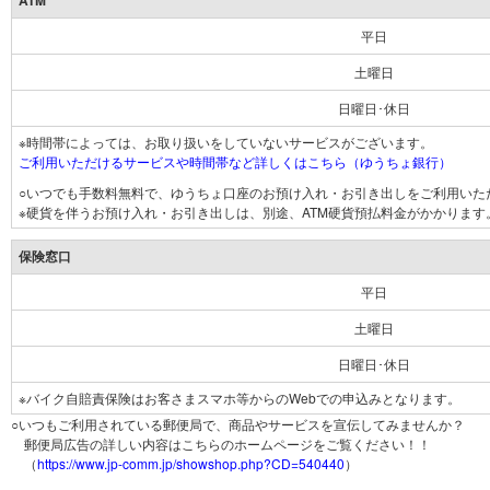
ATM
平日
土曜日
日曜日･休日
※時間帯によっては、お取り扱いをしていないサービスがございます。
ご利用いただけるサービスや時間帯など詳しくはこちら（ゆうちょ銀行）
○いつでも手数料無料で、ゆうちょ口座のお預け入れ・お引き出しをご利用いた
※硬貨を伴うお預け入れ・お引き出しは、別途、ATM硬貨預払料金がかかります
保険窓口
平日
土曜日
日曜日･休日
※バイク自賠責保険はお客さまスマホ等からのWebでの申込みとなります。
○いつもご利用されている郵便局で、商品やサービスを宣伝してみませんか？
郵便局広告の詳しい内容はこちらのホームページをご覧ください！！
（
https://www.jp-comm.jp/showshop.php?CD=540440
）