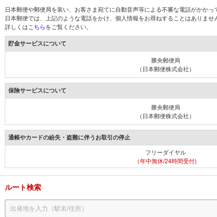
日本郵便や郵便局を装い、お客さま宛てに自動音声等による不審な電話がかかっ
日本郵便では、上記のような電話をかけ、個人情報をお尋ねすることはありませ
詳しくは
こちら
をご覧ください。
貯金サービスについて
勝央郵便局
（日本郵便株式会社）
保険サービスについて
勝央郵便局
（日本郵便株式会社）
通帳やカードの紛失・盗難に伴うお取引の停止
フリーダイヤル
（年中無休/24時間受付)
ルート検索