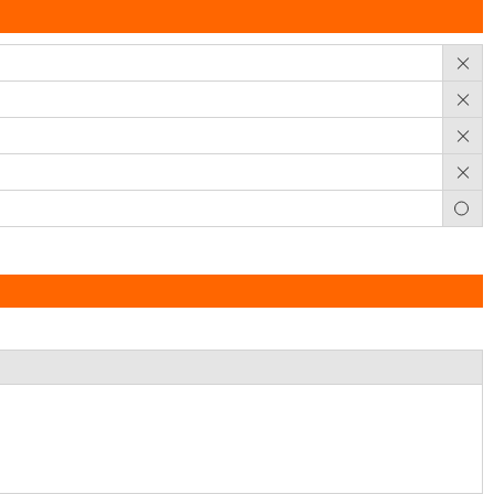
×
×
×
×
○