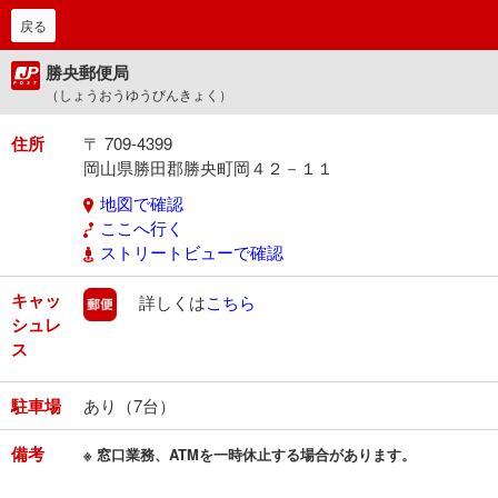
戻る
勝央郵便局
（しょうおうゆうびんきょく）
住所
〒 709-4399
岡山県勝田郡勝央町岡４２－１１
地図で確認
ここへ行く
ストリートビューで確認
キャッ
郵便
詳しくは
こちら
シュレ
ス
駐車場
あり（7台）
備考
※ 窓口業務、ATMを一時休止する場合があります。