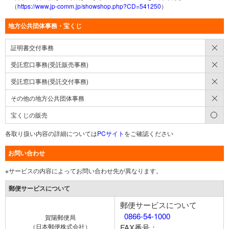
（
https://www.jp-comm.jp/showshop.php?CD=541250
）
地方公共団体事務・宝くじ
×
証明書交付事務
×
受託窓口事務(受託販売事務)
×
受託窓口事務(受託交付事務)
×
その他の地方公共団体事務
○
宝くじの販売
各取り扱い内容の詳細については
PCサイト
をご確認ください
お問い合わせ
※サービスの内容によってお問い合わせ先が異なります。
郵便サービスについて
郵便サービスについて
0866-54-1000
賀陽郵便局
（日本郵便株式会社）
FAX番号：