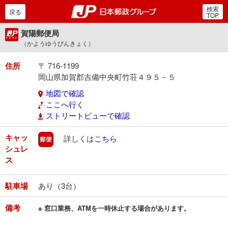
検索
郵便局・日本郵政グルー
戻る
TOP
賀陽郵便局
（かようゆうびんきょく）
住所
〒 716-1199
岡山県加賀郡吉備中央町竹荘４９５－５
地図で確認
ここへ行く
ストリートビューで確認
キャッ
郵便
詳しくは
こちら
シュレ
ス
駐車場
あり（3台）
備考
※ 窓口業務、ATMを一時休止する場合があります。