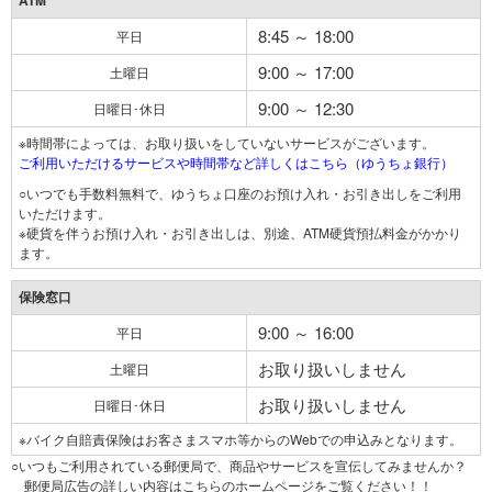
ATM
8:45 ～ 18:00
平日
9:00 ～ 17:00
土曜日
9:00 ～ 12:30
日曜日･休日
※時間帯によっては、お取り扱いをしていないサービスがございます。
ご利用いただけるサービスや時間帯など詳しくはこちら（ゆうちょ銀行）
○いつでも手数料無料で、ゆうちょ口座のお預け入れ・お引き出しをご利用
いただけます。
※硬貨を伴うお預け入れ・お引き出しは、別途、ATM硬貨預払料金がかかり
ます。
保険窓口
9:00 ～ 16:00
平日
お取り扱いしません
土曜日
お取り扱いしません
日曜日･休日
※バイク自賠責保険はお客さまスマホ等からのWebでの申込みとなります。
○いつもご利用されている郵便局で、商品やサービスを宣伝してみませんか？
郵便局広告の詳しい内容はこちらのホームページをご覧ください！！