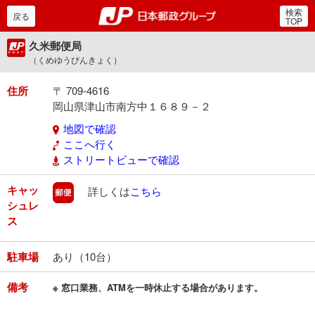
検索
郵便局・日本郵政グルー
戻る
TOP
久米郵便局
（くめゆうびんきょく）
住所
〒 709-4616
岡山県津山市南方中１６８９－２
地図で確認
ここへ行く
ストリートビューで確認
キャッ
郵便
詳しくは
こちら
シュレ
ス
駐車場
あり（10台）
備考
※ 窓口業務、ATMを一時休止する場合があります。