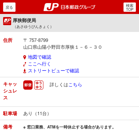
検索
郵便局・日本郵政グルー
戻る
TOP
厚狭郵便局
（あさゆうびんきょく）
住所
〒 757-8799
山口県山陽小野田市厚狭１－６－３０
地図で確認
ここへ行く
ストリートビューで確認
キャッ
郵便
ゆうゆう
詳しくは
こちら
シュレ
ス
駐車場
あり（11台）
備考
※ 窓口業務、ATMを一時休止する場合があります。