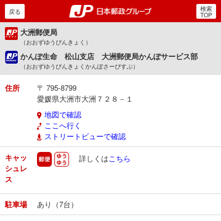
検索
郵便局・日本郵政グルー
戻る
TOP
大洲郵便局
（おおずゆうびんきょく）
かんぽ生命 松山支店 大洲郵便局かんぽサービス部
（おおずゆうびんきょくかんぽさーびすぶ）
住所
〒 795-8799
愛媛県大洲市大洲７２８－１
地図で確認
ここへ行く
ストリートビューで確認
キャッ
郵便
ゆうゆう
詳しくは
こちら
シュレ
ス
駐車場
あり（7台）