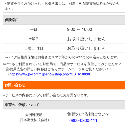
※硬貨を伴うお預け入れ・お引き出しは、別途、ATM硬貨預払料金がかかり
ます。
保険窓口
9:00 ～ 16:00
平日
お取り扱いしません
土曜日
お取り扱いしません
日曜日･休日
※バイク自賠責保険はお客さまスマホ等からのWebでの申込みとなります。
○いつもご利用されている郵便局で、商品やサービスを宣伝してみませんか？
郵便局広告の詳しい内容はこちらのホームページをご覧ください！！
（
https://www.jp-comm.jp/showshop.php?CD=610030
）
お問い合わせ
※サービスの内容によってお問い合わせ先が異なります。
集荷のご依頼について
集荷のご依頼について
大洲郵便局
（日本郵便株式会社）
0800-0800-111