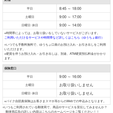
ATM
8:45 ～ 18:00
平日
9:00 ～ 17:00
土曜日
9:00 ～ 14:00
日曜日･休日
※時間帯によっては、お取り扱いをしていないサービスがございます。
ご利用いただけるサービスや時間帯など詳しくはこちら（ゆうちょ銀行）
○いつでも手数料無料で、ゆうちょ口座のお預け入れ・お引き出しをご利用
いただけます。
※硬貨を伴うお預け入れ・お引き出しは、別途、ATM硬貨預払料金がかかり
ます。
保険窓口
9:00 ～ 16:00
平日
お取り扱いしません
土曜日
お取り扱いしません
日曜日･休日
※バイク自賠責保険はお客さまスマホ等からのWebでの申込みとなります。
○いつもご利用されている郵便局で、商品やサービスを宣伝してみませんか？
郵便局広告の詳しい内容はこちらのホームページをご覧ください！！