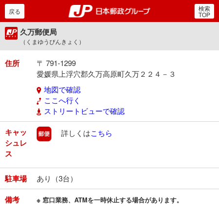
検索
郵便局・日本郵政グルー
戻る
TOP
久万郵便局
（くまゆうびんきょく）
住所
〒 791-1299
愛媛県上浮穴郡久万高原町久万２２４－３
地図で確認
ここへ行く
ストリートビューで確認
キャッ
郵便
詳しくは
こちら
シュレ
ス
駐車場
あり（3台）
備考
※ 窓口業務、ATMを一時休止する場合があります。