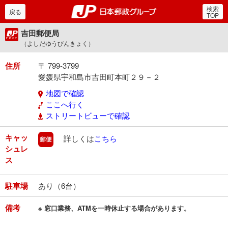
検索
郵便局・日本郵政グルー
戻る
TOP
吉田郵便局
（よしだゆうびんきょく）
住所
〒 799-3799
愛媛県宇和島市吉田町本町２９－２
地図で確認
ここへ行く
ストリートビューで確認
キャッ
郵便
詳しくは
こちら
シュレ
ス
駐車場
あり（6台）
備考
※ 窓口業務、ATMを一時休止する場合があります。