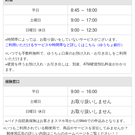
ATM
8:45 ～ 18:00
平日
9:00 ～ 17:00
土曜日
9:00 ～ 12:30
日曜日･休日
※時間帯によっては、お取り扱いをしていないサービスがございます。
ご利用いただけるサービスや時間帯など詳しくはこちら（ゆうちょ銀行）
○いつでも手数料無料で、ゆうちょ口座のお預け入れ・お引き出しをご利用
いただけます。
※硬貨を伴うお預け入れ・お引き出しは、別途、ATM硬貨預払料金がかかり
ます。
保険窓口
9:00 ～ 16:00
平日
お取り扱いしません
土曜日
お取り扱いしません
日曜日･休日
※バイク自賠責保険はお客さまスマホ等からのWebでの申込みとなります。
○いつもご利用されている郵便局で、商品やサービスを宣伝してみませんか？
郵便局広告の詳しい内容はこちらのホームページをご覧ください！！