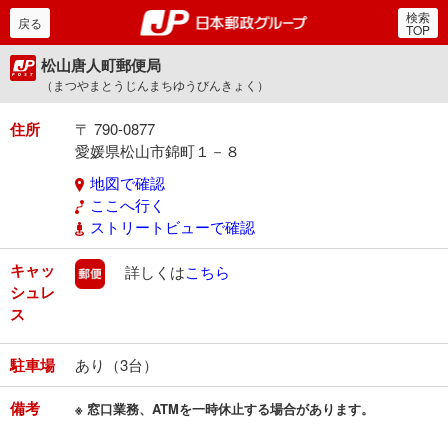
検索
郵便局・日本郵政グルー
戻る
TOP
松山唐人町郵便局
（まつやまとうじんまちゆうびんきょく）
住所
〒 790-0877
愛媛県松山市錦町１－８
地図で確認
ここへ行く
ストリートビューで確認
キャッ
郵便
詳しくは
こちら
シュレ
ス
駐車場
あり（3台）
備考
※ 窓口業務、ATMを一時休止する場合があります。