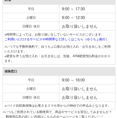
ATM
9:00 ～ 17:30
平日
9:00 ～ 12:30
土曜日
お取り扱いしません
日曜日･休日
※時間帯によっては、お取り扱いをしていないサービスがございます。
ご利用いただけるサービスや時間帯など詳しくはこちら（ゆうちょ銀行）
○いつでも手数料無料で、ゆうちょ口座のお預け入れ・お引き出しをご利用
いただけます。
※硬貨を伴うお預け入れ・お引き出しは、別途、ATM硬貨預払料金がかかり
ます。
保険窓口
9:00 ～ 16:00
平日
お取り扱いしません
土曜日
お取り扱いしません
日曜日･休日
※バイク自賠責保険はお客さまスマホ等からのWebでの申込みとなります。
○いつもご利用されている郵便局で、商品やサービスを宣伝してみませんか？
郵便局広告の詳しい内容はこちらのホームページをご覧ください！！