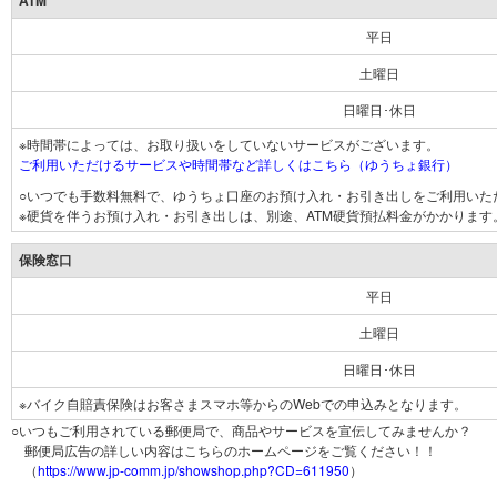
ATM
平日
土曜日
日曜日･休日
※時間帯によっては、お取り扱いをしていないサービスがございます。
ご利用いただけるサービスや時間帯など詳しくはこちら（ゆうちょ銀行）
○いつでも手数料無料で、ゆうちょ口座のお預け入れ・お引き出しをご利用いた
※硬貨を伴うお預け入れ・お引き出しは、別途、ATM硬貨預払料金がかかります
保険窓口
平日
土曜日
日曜日･休日
※バイク自賠責保険はお客さまスマホ等からのWebでの申込みとなります。
○いつもご利用されている郵便局で、商品やサービスを宣伝してみませんか？
郵便局広告の詳しい内容はこちらのホームページをご覧ください！！
（
https://www.jp-comm.jp/showshop.php?CD=611950
）