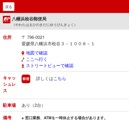
戻る
八幡浜桧谷郵便局
（やわたはまひのきだにゆうびんきょく）
住所
〒 796-0021
愛媛県八幡浜市桧谷３－１００８－１
地図で確認
ここへ行く
ストリートビューで確認
キャッ
郵便
詳しくは
こちら
シュレ
ス
駐車場
あり（2台）
備考
※ 窓口業務、ATMを一時休止する場合があります。