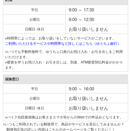
ATM
9:00 ～ 17:30
平日
9:00 ～ 12:30
土曜日
お取り扱いしません
日曜日･休日
※時間帯によっては、お取り扱いをしていないサービスがございます。
ご利用いただけるサービスや時間帯など詳しくはこちら（ゆうちょ銀行）
○いつでも手数料無料で、ゆうちょ口座のお預け入れ・お引き出しをご利用
いただけます。
※硬貨を伴うお預け入れ・お引き出しは、別途、ATM硬貨預払料金がかかり
ます。
保険窓口
9:00 ～ 16:00
平日
お取り扱いしません
土曜日
お取り扱いしません
日曜日･休日
※バイク自賠責保険はお客さまスマホ等からのWebでの申込みとなります。
○いつもご利用されている郵便局で、商品やサービスを宣伝してみませんか？
郵便局広告の詳しい内容はこちらのホームページをご覧ください！！