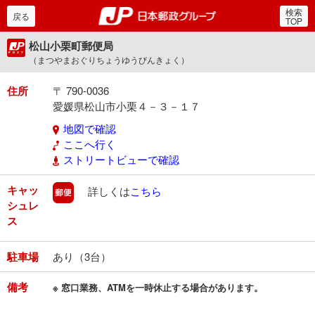
検索
郵便局・日本郵政グルー
戻る
TOP
松山小栗町郵便局
（まつやまおぐりちょうゆうびんきょく）
住所
〒 790-0036
愛媛県松山市小栗４－３－１７
地図で確認
ここへ行く
ストリートビューで確認
キャッ
郵便
詳しくは
こちら
シュレ
ス
駐車場
あり（3台）
備考
※ 窓口業務、ATMを一時休止する場合があります。