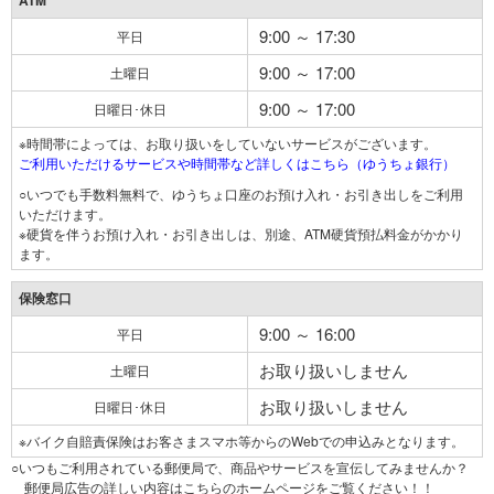
ATM
9:00 ～ 17:30
平日
9:00 ～ 17:00
土曜日
9:00 ～ 17:00
日曜日･休日
※時間帯によっては、お取り扱いをしていないサービスがございます。
ご利用いただけるサービスや時間帯など詳しくはこちら（ゆうちょ銀行）
○いつでも手数料無料で、ゆうちょ口座のお預け入れ・お引き出しをご利用
いただけます。
※硬貨を伴うお預け入れ・お引き出しは、別途、ATM硬貨預払料金がかかり
ます。
保険窓口
9:00 ～ 16:00
平日
お取り扱いしません
土曜日
お取り扱いしません
日曜日･休日
※バイク自賠責保険はお客さまスマホ等からのWebでの申込みとなります。
○いつもご利用されている郵便局で、商品やサービスを宣伝してみませんか？
郵便局広告の詳しい内容はこちらのホームページをご覧ください！！