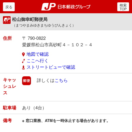
検索
郵便局・日本郵政グルー
戻る
TOP
松山御幸町郵便局
（まつやまみゆきまちゆうびんきょく）
住所
〒 790-0822
愛媛県松山市高砂町４－１０２－４
地図で確認
ここへ行く
ストリートビューで確認
キャッ
郵便
詳しくは
こちら
シュレ
ス
駐車場
あり（4台）
備考
※ 窓口業務、ATMを一時休止する場合があります。