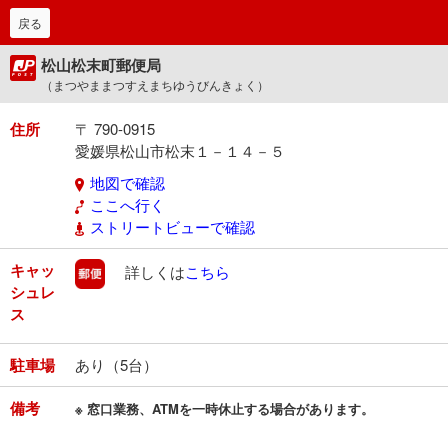
戻る
松山松末町郵便局
（まつやままつすえまちゆうびんきょく）
住所
〒 790-0915
愛媛県松山市松末１－１４－５
地図で確認
ここへ行く
ストリートビューで確認
キャッ
郵便
詳しくは
こちら
シュレ
ス
駐車場
あり（5台）
備考
※ 窓口業務、ATMを一時休止する場合があります。