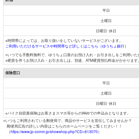
ATM
平日
土曜日
日曜日･休日
※時間帯によっては、お取り扱いをしていないサービスがございます。
ご利用いただけるサービスや時間帯など詳しくはこちら（ゆうちょ銀行）
○いつでも手数料無料で、ゆうちょ口座のお預け入れ・お引き出しをご利用いた
※硬貨を伴うお預け入れ・お引き出しは、別途、ATM硬貨預払料金がかかります
保険窓口
平日
土曜日
日曜日･休日
※バイク自賠責保険はお客さまスマホ等からのWebでの申込みとなります。
○いつもご利用されている郵便局で、商品やサービスを宣伝してみませんか？
郵便局広告の詳しい内容はこちらのホームページをご覧ください！！
（
https://www.jp-comm.jp/showshop.php?CD=613070
）