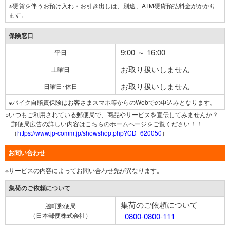
※硬貨を伴うお預け入れ・お引き出しは、別途、ATM硬貨預払料金がかかり
ます。
保険窓口
9:00 ～ 16:00
平日
お取り扱いしません
土曜日
お取り扱いしません
日曜日･休日
※バイク自賠責保険はお客さまスマホ等からのWebでの申込みとなります。
○いつもご利用されている郵便局で、商品やサービスを宣伝してみませんか？
郵便局広告の詳しい内容はこちらのホームページをご覧ください！！
（
https://www.jp-comm.jp/showshop.php?CD=620050
）
お問い合わせ
※サービスの内容によってお問い合わせ先が異なります。
集荷のご依頼について
集荷のご依頼について
脇町郵便局
（日本郵便株式会社）
0800-0800-111