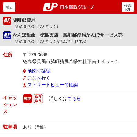
検索
郵便局・日本郵政グルー
戻る
TOP
脇町郵便局
（わきまちゆうびんきょく）
かんぽ生命 徳島支店 脇町郵便局かんぽサービス部
（わきまちゆうびんきょくかんぽさーびすぶ）
住所
〒 779-3699
徳島県美馬市脇町猪尻八幡神社下南１４５－１
地図で確認
ここへ行く
ストリートビューで確認
キャッ
郵便
ゆうゆう
詳しくは
こちら
シュレ
ス
駐車場
あり（8台）