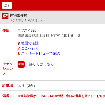
戻る
神宅郵便局
（かんやけゆうびんきょく）
住所
〒 771-1320
徳島県板野郡上板町神宅宮ノ北１６－８
地図で確認
ここへ行く
ストリートビューで確認
キャッ
郵便
詳しくは
こちら
シュレ
ス
駐車場
あり（3台）
備考
☆当郵便局は、12:30～13:30の間、窓口の営業を休止しており