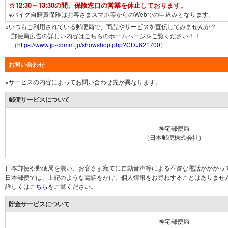
☆12:30～13:30の間、保険窓口の営業を休止しております。
※バイク自賠責保険はお客さまスマホ等からのWebでの申込みとなります。
○いつもご利用されている郵便局で、商品やサービスを宣伝してみませんか？
郵便局広告の詳しい内容はこちらのホームページをご覧ください！！
（
https://www.jp-comm.jp/showshop.php?CD=621700
）
お問い合わせ
※サービスの内容によってお問い合わせ先が異なります。
郵便サービスについて
神宅郵便局
（日本郵便株式会社）
日本郵便や郵便局を装い、お客さま宛てに自動音声等による不審な電話がかかっ
日本郵便では、上記のような電話をかけ、個人情報をお尋ねすることはありませ
詳しくは
こちら
をご覧ください。
貯金サービスについて
神宅郵便局