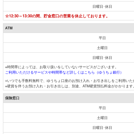
日曜日･休日
☆12:30～13:30の間、貯金窓口の営業を休止しております。
ATM
平日
土曜日
日曜日･休日
※時間帯によっては、お取り扱いをしていないサービスがございます。
ご利用いただけるサービスや時間帯など詳しくはこちら（ゆうちょ銀行）
○いつでも手数料無料で、ゆうちょ口座のお預け入れ・お引き出しをご利用いた
※硬貨を伴うお預け入れ・お引き出しは、別途、ATM硬貨預払料金がかかります
保険窓口
平日
土曜日
日曜日･休日