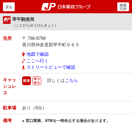
検索
郵便局・日本郵政グルー
戻る
TOP
琴平郵便局
（ことひらゆうびんきょく）
住所
〒 766-8799
香川県仲多度郡琴平町６６５
地図で確認
ここへ行く
ストリートビューで確認
キャッ
郵便
ゆうゆう
詳しくは
こちら
シュレ
ス
駐車場
あり（9台）
備考
※ 窓口業務、ATMを一時休止する場合があります。