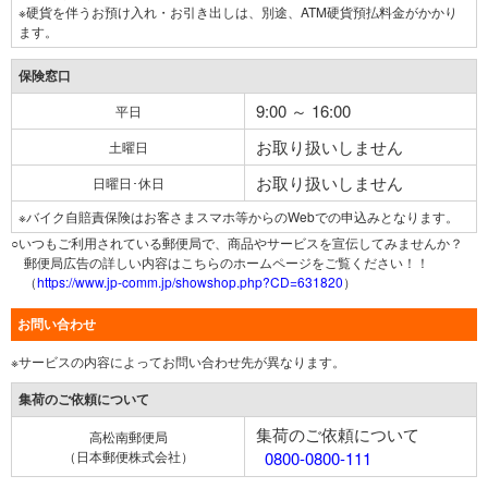
※硬貨を伴うお預け入れ・お引き出しは、別途、ATM硬貨預払料金がかかり
ます。
保険窓口
9:00 ～ 16:00
平日
お取り扱いしません
土曜日
お取り扱いしません
日曜日･休日
※バイク自賠責保険はお客さまスマホ等からのWebでの申込みとなります。
○いつもご利用されている郵便局で、商品やサービスを宣伝してみませんか？
郵便局広告の詳しい内容はこちらのホームページをご覧ください！！
（
https://www.jp-comm.jp/showshop.php?CD=631820
）
お問い合わせ
※サービスの内容によってお問い合わせ先が異なります。
集荷のご依頼について
集荷のご依頼について
高松南郵便局
（日本郵便株式会社）
0800-0800-111