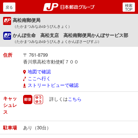
検索
郵便局・日本郵政グルー
戻る
TOP
高松南郵便局
（たかまつみなみゆうびんきょく）
かんぽ生命 高松支店 高松南郵便局かんぽサービス部
（たかまつみなみゆうびんきょくかんぽさーびすぶ）
住所
〒 761-8799
香川県高松市勅使町７００
地図で確認
ここへ行く
ストリートビューで確認
キャッ
郵便
ゆうゆう
詳しくは
こちら
シュレ
ス
駐車場
あり（30台）