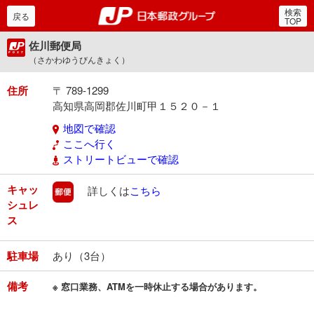
検索
郵便局・日本郵政グルー
戻る
TOP
佐川郵便局
（さかわゆうびんきょく）
住所
〒 789-1299
高知県高岡郡佐川町甲１５２０－１
地図で確認
ここへ行く
ストリートビューで確認
キャッ
郵便
詳しくは
こちら
シュレ
ス
駐車場
あり（3台）
備考
※ 窓口業務、ATMを一時休止する場合があります。