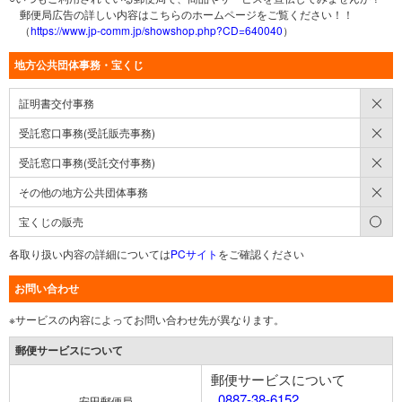
郵便局広告の詳しい内容はこちらのホームページをご覧ください！！
（
https://www.jp-comm.jp/showshop.php?CD=640040
）
地方公共団体事務・宝くじ
×
証明書交付事務
×
受託窓口事務(受託販売事務)
×
受託窓口事務(受託交付事務)
×
その他の地方公共団体事務
○
宝くじの販売
各取り扱い内容の詳細については
PCサイト
をご確認ください
お問い合わせ
※サービスの内容によってお問い合わせ先が異なります。
郵便サービスについて
郵便サービスについて
0887-38-6152
安田郵便局