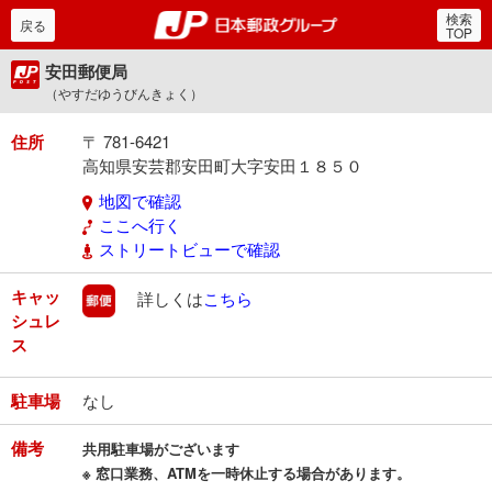
検索
郵便局・日本郵政グルー
戻る
TOP
安田郵便局
（やすだゆうびんきょく）
住所
〒 781-6421
高知県安芸郡安田町大字安田１８５０
地図で確認
ここへ行く
ストリートビューで確認
キャッ
郵便
詳しくは
こちら
シュレ
ス
駐車場
なし
備考
共用駐車場がございます
※ 窓口業務、ATMを一時休止する場合があります。