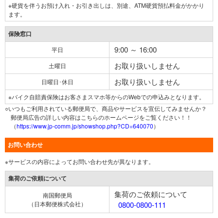
※硬貨を伴うお預け入れ・お引き出しは、別途、ATM硬貨預払料金がかかり
ます。
保険窓口
9:00 ～ 16:00
平日
お取り扱いしません
土曜日
お取り扱いしません
日曜日･休日
※バイク自賠責保険はお客さまスマホ等からのWebでの申込みとなります。
○いつもご利用されている郵便局で、商品やサービスを宣伝してみませんか？
郵便局広告の詳しい内容はこちらのホームページをご覧ください！！
（
https://www.jp-comm.jp/showshop.php?CD=640070
）
お問い合わせ
※サービスの内容によってお問い合わせ先が異なります。
集荷のご依頼について
集荷のご依頼について
南国郵便局
（日本郵便株式会社）
0800-0800-111