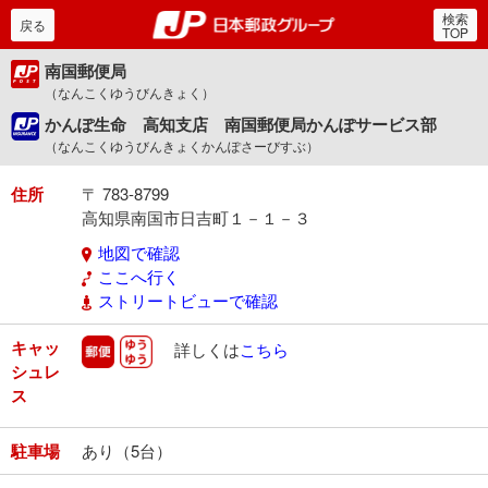
検索
郵便局・日本郵政グルー
戻る
TOP
南国郵便局
（なんこくゆうびんきょく）
かんぽ生命 高知支店 南国郵便局かんぽサービス部
（なんこくゆうびんきょくかんぽさーびすぶ）
住所
〒 783-8799
高知県南国市日吉町１－１－３
地図で確認
ここへ行く
ストリートビューで確認
キャッ
郵便
ゆうゆう
詳しくは
こちら
シュレ
ス
駐車場
あり（5台）