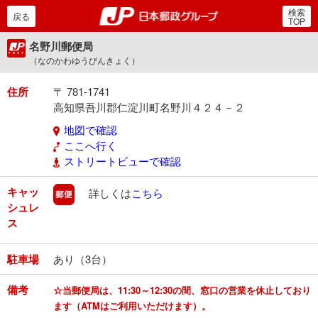
検索
郵便局・日本郵政グルー
戻る
TOP
名野川郵便局
（なのかわゆうびんきょく）
住所
〒 781-1741
高知県吾川郡仁淀川町名野川４２４－２
地図で確認
ここへ行く
ストリートビューで確認
キャッ
郵便
詳しくは
こちら
シュレ
ス
駐車場
あり（3台）
備考
☆当郵便局は、11:30～12:30の間、窓口の営業を休止しており
ます（ATMはご利用いただけます）。