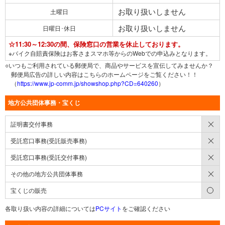
お取り扱いしません
土曜日
お取り扱いしません
日曜日･休日
☆11:30～12:30の間、保険窓口の営業を休止しております。
※バイク自賠責保険はお客さまスマホ等からのWebでの申込みとなります。
○いつもご利用されている郵便局で、商品やサービスを宣伝してみませんか？
郵便局広告の詳しい内容はこちらのホームページをご覧ください！！
（
https://www.jp-comm.jp/showshop.php?CD=640260
）
地方公共団体事務・宝くじ
×
証明書交付事務
×
受託窓口事務(受託販売事務)
×
受託窓口事務(受託交付事務)
×
その他の地方公共団体事務
○
宝くじの販売
各取り扱い内容の詳細については
PCサイト
をご確認ください