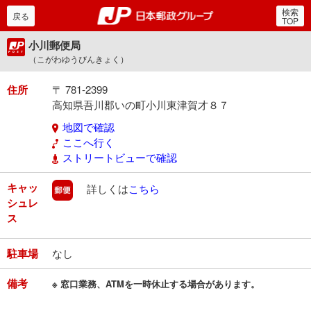
検索
郵便局・日本郵政グルー
戻る
TOP
小川郵便局
（こがわゆうびんきょく）
住所
〒 781-2399
高知県吾川郡いの町小川東津賀才８７
地図で確認
ここへ行く
ストリートビューで確認
キャッ
郵便
詳しくは
こちら
シュレ
ス
駐車場
なし
備考
※ 窓口業務、ATMを一時休止する場合があります。