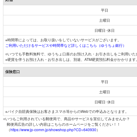
ATM
平日
土曜日
日曜日･休日
※時間帯によっては、お取り扱いをしていないサービスがございます。
ご利用いただけるサービスや時間帯など詳しくはこちら（ゆうちょ銀行）
○いつでも手数料無料で、ゆうちょ口座のお預け入れ・お引き出しをご利用いた
※硬貨を伴うお預け入れ・お引き出しは、別途、ATM硬貨預払料金がかかります
保険窓口
平日
土曜日
日曜日･休日
※バイク自賠責保険はお客さまスマホ等からのWebでの申込みとなります。
○いつもご利用されている郵便局で、商品やサービスを宣伝してみませんか？
郵便局広告の詳しい内容はこちらのホームページをご覧ください！！
（
https://www.jp-comm.jp/showshop.php?CD=640930
）