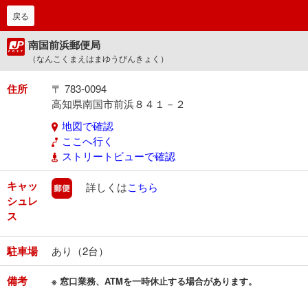
戻る
南国前浜郵便局
（なんこくまえはまゆうびんきょく）
住所
〒 783-0094
高知県南国市前浜８４１－２
地図で確認
ここへ行く
ストリートビューで確認
キャッ
郵便
詳しくは
こちら
シュレ
ス
駐車場
あり（2台）
備考
※ 窓口業務、ATMを一時休止する場合があります。