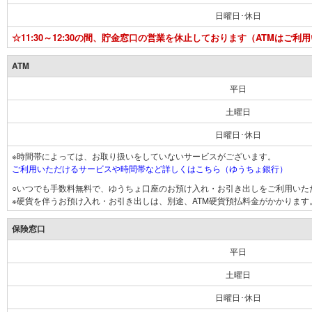
日曜日･休日
☆11:30～12:30の間、貯金窓口の営業を休止しております（ATMはご利
ATM
平日
土曜日
日曜日･休日
※時間帯によっては、お取り扱いをしていないサービスがございます。
ご利用いただけるサービスや時間帯など詳しくはこちら（ゆうちょ銀行）
○いつでも手数料無料で、ゆうちょ口座のお預け入れ・お引き出しをご利用いた
※硬貨を伴うお預け入れ・お引き出しは、別途、ATM硬貨預払料金がかかります
保険窓口
平日
土曜日
日曜日･休日