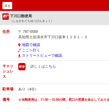
戻る
下川口郵便局
（しもかわぐちゆうびんきょく）
住所
〒 787-0559
高知県土佐清水市下川口坂本１１６１－３
地図で確認
ここへ行く
ストリートビューで確認
キャッ
郵便
詳しくは
こちら
シュレ
ス
駐車場
あり（4台）
備考
☆当郵便局は、11:30～12:30の間、窓口の営業を休止してお