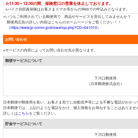
☆11:30～12:30の間、保険窓口の営業を休止しております。
※バイク自賠責保険はお客さまスマホ等からのWebでの申込みとなります。
○いつもご利用されている郵便局で、商品やサービスを宣伝してみませんか？
郵便局広告の詳しい内容はこちらのホームページをご覧ください！！
（
https://www.jp-comm.jp/showshop.php?CD=641010
）
お問い合わせ
※サービスの内容によってお問い合わせ先が異なります。
郵便サービスについて
下川口郵便局
（日本郵便株式会社）
日本郵便や郵便局を装い、お客さま宛てに自動音声等による不審な電話がかかっ
日本郵便では、上記のような電話をかけ、個人情報をお尋ねすることはありませ
詳しくは
こちら
をご覧ください。
貯金サービスについて
下川口郵便局