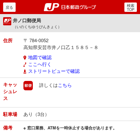
検索
郵便局・日本郵政グルー
戻る
TOP
井ノ口郵便局
（いのくちゆうびんきょく）
住所
〒 784-0052
高知県安芸市井ノ口乙１５８５－８
地図で確認
ここへ行く
ストリートビューで確認
キャッ
郵便
詳しくは
こちら
シュレ
ス
駐車場
あり（3台）
備考
※ 窓口業務、ATMを一時休止する場合があります。