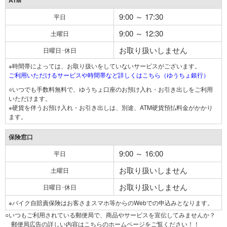
ATM
9:00 ～ 17:30
平日
9:00 ～ 12:30
土曜日
お取り扱いしません
日曜日･休日
※時間帯によっては、お取り扱いをしていないサービスがございます。
ご利用いただけるサービスや時間帯など詳しくはこちら（ゆうちょ銀行）
○いつでも手数料無料で、ゆうちょ口座のお預け入れ・お引き出しをご利用
いただけます。
※硬貨を伴うお預け入れ・お引き出しは、別途、ATM硬貨預払料金がかかり
ます。
保険窓口
9:00 ～ 16:00
平日
お取り扱いしません
土曜日
お取り扱いしません
日曜日･休日
※バイク自賠責保険はお客さまスマホ等からのWebでの申込みとなります。
○いつもご利用されている郵便局で、商品やサービスを宣伝してみませんか？
郵便局広告の詳しい内容はこちらのホームページをご覧ください！！