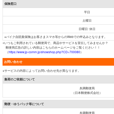
保険窓口
平日
土曜日
日曜日･休日
※バイク自賠責保険はお客さまスマホ等からのWebでの申込みとなります。
○いつもご利用されている郵便局で、商品やサービスを宣伝してみませんか？
郵便局広告の詳しい内容はこちらのホームページをご覧ください！！
（
https://www.jp-comm.jp/showshop.php?CD=700080
）
お問い合わせ
※サービスの内容によってお問い合わせ先が異なります。
集荷のご依頼について
糸満郵便局
（日本郵便株式会社）
郵便・ゆうパック等について
糸満郵便局