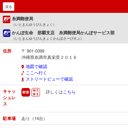
戻る
糸満郵便局
（いとまんゆうびんきょく）
かんぽ生命 那覇支店 糸満郵便局かんぽサービス部
（いとまんゆうびんきょくかんぽさーびすぶ）
住所
〒 901-0399
沖縄県糸満市真栄里２０１６
地図で確認
ここへ行く
ストリートビューで確認
キャッ
郵便
ゆうゆう
詳しくは
こちら
シュレ
ス
駐車場
あり（14台）