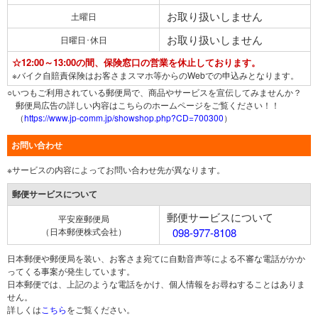
お取り扱いしません
土曜日
お取り扱いしません
日曜日･休日
☆12:00～13:00の間、保険窓口の営業を休止しております。
※バイク自賠責保険はお客さまスマホ等からのWebでの申込みとなります。
○いつもご利用されている郵便局で、商品やサービスを宣伝してみませんか？
郵便局広告の詳しい内容はこちらのホームページをご覧ください！！
（
https://www.jp-comm.jp/showshop.php?CD=700300
）
お問い合わせ
※サービスの内容によってお問い合わせ先が異なります。
郵便サービスについて
郵便サービスについて
平安座郵便局
（日本郵便株式会社）
098-977-8108
日本郵便や郵便局を装い、お客さま宛てに自動音声等による不審な電話がかか
ってくる事案が発生しています。
日本郵便では、上記のような電話をかけ、個人情報をお尋ねすることはありま
せん。
詳しくは
こちら
をご覧ください。