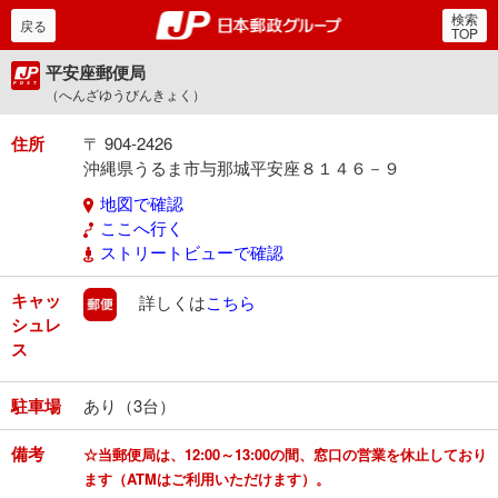
検索
郵便局・日本郵政グルー
戻る
TOP
平安座郵便局
（へんざゆうびんきょく）
住所
〒 904-2426
沖縄県うるま市与那城平安座８１４６－９
地図で確認
ここへ行く
ストリートビューで確認
キャッ
郵便
詳しくは
こちら
シュレ
ス
駐車場
あり（3台）
備考
☆当郵便局は、12:00～13:00の間、窓口の営業を休止しており
ます（ATMはご利用いただけます）。