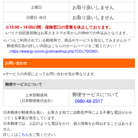
お取り扱いしません
土曜日
お取り扱いしません
日曜日･休日
☆13:00～14:00の間、保険窓口の営業を休止しております。
※バイク自賠責保険はお客さまスマホ等からのWebでの申込みとなります。
○いつもご利用されている郵便局で、商品やサービスを宣伝してみませんか？
郵便局広告の詳しい内容はこちらのホームページをご覧ください！！
（
https://www.jp-comm.jp/showshop.php?CD=700360
）
お問い合わせ
※サービスの内容によってお問い合わせ先が異なります。
郵便サービスについて
郵便サービスについて
上本部郵便局
（日本郵便株式会社）
0980-48-2317
日本郵便や郵便局を装い、お客さま宛てに自動音声等による不審な電話がかか
ってくる事案が発生しています。
日本郵便では、上記のような電話をかけ、個人情報をお尋ねすることはありま
せん。
詳しくは
こちら
をご覧ください。