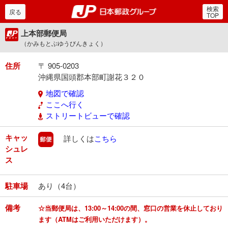
検索
郵便局・日本郵政グルー
戻る
TOP
上本部郵便局
（かみもとぶゆうびんきょく）
住所
〒 905-0203
沖縄県国頭郡本部町謝花３２０
地図で確認
ここへ行く
ストリートビューで確認
キャッ
郵便
詳しくは
こちら
シュレ
ス
駐車場
あり（4台）
備考
☆当郵便局は、13:00～14:00の間、窓口の営業を休止しており
ます（ATMはご利用いただけます）。