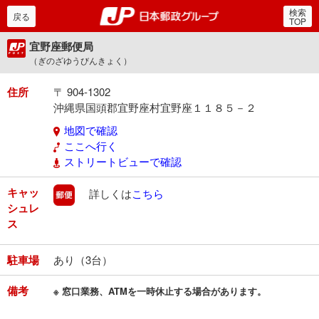
検索
郵便局・日本郵政グルー
戻る
TOP
宜野座郵便局
（ぎのざゆうびんきょく）
住所
〒 904-1302
沖縄県国頭郡宜野座村宜野座１１８５－２
地図で確認
ここへ行く
ストリートビューで確認
キャッ
郵便
詳しくは
こちら
シュレ
ス
駐車場
あり（3台）
備考
※ 窓口業務、ATMを一時休止する場合があります。