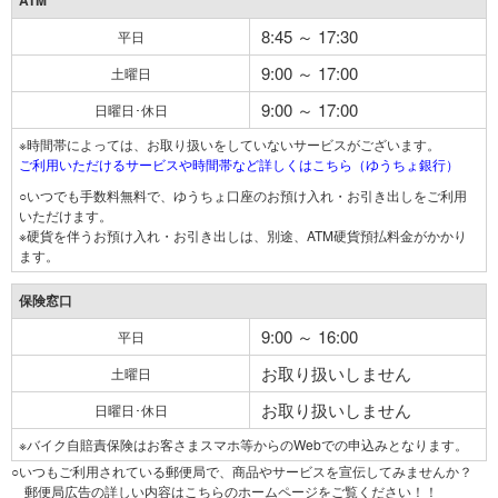
ATM
8:45 ～ 17:30
平日
9:00 ～ 17:00
土曜日
9:00 ～ 17:00
日曜日･休日
※時間帯によっては、お取り扱いをしていないサービスがございます。
ご利用いただけるサービスや時間帯など詳しくはこちら（ゆうちょ銀行）
○いつでも手数料無料で、ゆうちょ口座のお預け入れ・お引き出しをご利用
いただけます。
※硬貨を伴うお預け入れ・お引き出しは、別途、ATM硬貨預払料金がかかり
ます。
保険窓口
9:00 ～ 16:00
平日
お取り扱いしません
土曜日
お取り扱いしません
日曜日･休日
※バイク自賠責保険はお客さまスマホ等からのWebでの申込みとなります。
○いつもご利用されている郵便局で、商品やサービスを宣伝してみませんか？
郵便局広告の詳しい内容はこちらのホームページをご覧ください！！