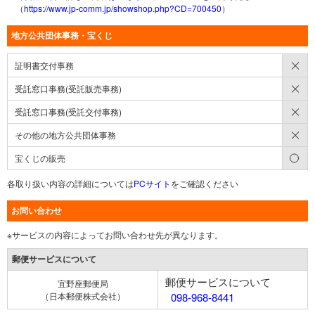
（
https://www.jp-comm.jp/showshop.php?CD=700450
）
地方公共団体事務・宝くじ
×
証明書交付事務
×
受託窓口事務(受託販売事務)
×
受託窓口事務(受託交付事務)
×
その他の地方公共団体事務
○
宝くじの販売
各取り扱い内容の詳細については
PCサイト
をご確認ください
お問い合わせ
※サービスの内容によってお問い合わせ先が異なります。
郵便サービスについて
郵便サービスについて
宜野座郵便局
（日本郵便株式会社）
098-968-8441