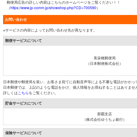
郵便局広告の詳しい内容はこちらのホームページをご覧ください！！
（
https://www.jp-comm.jp/showshop.php?CD=700590
）
お問い合わせ
※サービスの内容によってお問い合わせ先が異なります。
郵便サービスについて
美栄橋郵便局
（日本郵便株式会社）
日本郵便や郵便局を装い、お客さま宛てに自動音声等による不審な電話がかかっ
日本郵便では、上記のような電話をかけ、個人情報をお尋ねすることはありませ
詳しくは
こちら
をご覧ください。
貯金サービスについて
那覇支店
（株式会社ゆうちょ銀行）
保険サービスについて