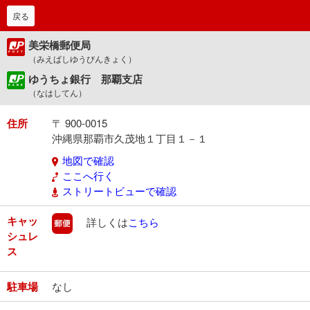
戻る
美栄橋郵便局
（みえばしゆうびんきょく）
ゆうちょ銀行 那覇支店
（なはしてん）
住所
〒 900-0015
沖縄県那覇市久茂地１丁目１－１
地図で確認
ここへ行く
ストリートビューで確認
キャッ
郵便
詳しくは
こちら
シュレ
ス
駐車場
なし