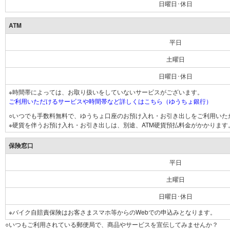
日曜日･休日
ATM
平日
土曜日
日曜日･休日
※時間帯によっては、お取り扱いをしていないサービスがございます。
ご利用いただけるサービスや時間帯など詳しくはこちら（ゆうちょ銀行）
○いつでも手数料無料で、ゆうちょ口座のお預け入れ・お引き出しをご利用いた
※硬貨を伴うお預け入れ・お引き出しは、別途、ATM硬貨預払料金がかかります
保険窓口
平日
土曜日
日曜日･休日
※バイク自賠責保険はお客さまスマホ等からのWebでの申込みとなります。
○いつもご利用されている郵便局で、商品やサービスを宣伝してみませんか？