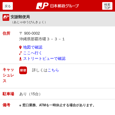
検索
郵便局・日本郵政グルー
戻る
TOP
安謝郵便局
（あじゃゆうびんきょく）
住所
〒 900-0002
沖縄県那覇市曙３－３－１
地図で確認
ここへ行く
ストリートビューで確認
キャッ
郵便
詳しくは
こちら
シュレ
ス
駐車場
あり（15台）
備考
※ 窓口業務、ATMを一時休止する場合があります。