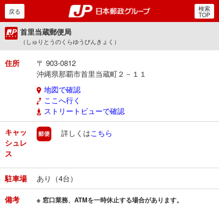
検索
郵便局・日本郵政グルー
戻る
TOP
首里当蔵郵便局
（しゅりとうのくらゆうびんきょく）
住所
〒 903-0812
沖縄県那覇市首里当蔵町２－１１
地図で確認
ここへ行く
ストリートビューで確認
キャッ
郵便
詳しくは
こちら
シュレ
ス
駐車場
あり（4台）
備考
※ 窓口業務、ATMを一時休止する場合があります。