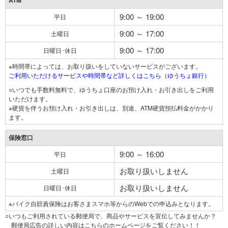
ATM
9:00 ～ 19:00
平日
9:00 ～ 17:00
土曜日
9:00 ～ 17:00
日曜日･休日
※時間帯によっては、お取り扱いをしていないサービスがございます。
ご利用いただけるサービスや時間帯など詳しくはこちら（ゆうちょ銀行）
○いつでも手数料無料で、ゆうちょ口座のお預け入れ・お引き出しをご利用
いただけます。
※硬貨を伴うお預け入れ・お引き出しは、別途、ATM硬貨預払料金がかかり
ます。
保険窓口
9:00 ～ 16:00
平日
お取り扱いしません
土曜日
お取り扱いしません
日曜日･休日
※バイク自賠責保険はお客さまスマホ等からのWebでの申込みとなります。
○いつもご利用されている郵便局で、商品やサービスを宣伝してみませんか？
郵便局広告の詳しい内容はこちらのホームページをご覧ください！！