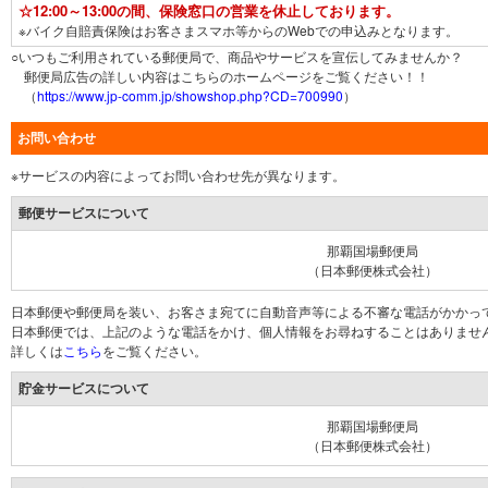
☆12:00～13:00の間、保険窓口の営業を休止しております。
※バイク自賠責保険はお客さまスマホ等からのWebでの申込みとなります。
○いつもご利用されている郵便局で、商品やサービスを宣伝してみませんか？
郵便局広告の詳しい内容はこちらのホームページをご覧ください！！
（
https://www.jp-comm.jp/showshop.php?CD=700990
）
お問い合わせ
※サービスの内容によってお問い合わせ先が異なります。
郵便サービスについて
那覇国場郵便局
（日本郵便株式会社）
日本郵便や郵便局を装い、お客さま宛てに自動音声等による不審な電話がかかっ
日本郵便では、上記のような電話をかけ、個人情報をお尋ねすることはありませ
詳しくは
こちら
をご覧ください。
貯金サービスについて
那覇国場郵便局
（日本郵便株式会社）