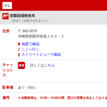
戻る
那覇国場郵便局
（なはこくばゆうびんきょく）
住所
〒 902-0075
沖縄県那覇市国場３６０－１
地図で確認
ここへ行く
ストリートビューで確認
キャッ
郵便
詳しくは
こちら
シュレ
ス
駐車場
あり（5台）
備考
☆当郵便局は、12:00～13:00の間、窓口の営業を休止しており