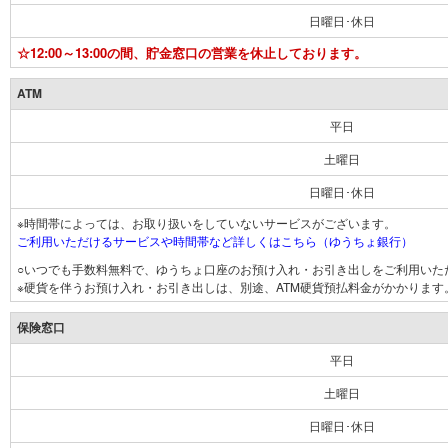
日曜日･休日
☆12:00～13:00の間、貯金窓口の営業を休止しております。
ATM
平日
土曜日
日曜日･休日
※時間帯によっては、お取り扱いをしていないサービスがございます。
ご利用いただけるサービスや時間帯など詳しくはこちら（ゆうちょ銀行）
○いつでも手数料無料で、ゆうちょ口座のお預け入れ・お引き出しをご利用いた
※硬貨を伴うお預け入れ・お引き出しは、別途、ATM硬貨預払料金がかかります
保険窓口
平日
土曜日
日曜日･休日