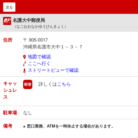
戻る
名護大中郵便局
（なごおおなかゆうびんきょく）
住所
〒 905-0017
沖縄県名護市大中１－３－７
地図で確認
ここへ行く
ストリートビューで確認
キャッ
郵便
詳しくは
こちら
シュレ
ス
駐車場
なし
備考
※ 窓口業務、ATMを一時休止する場合があります。