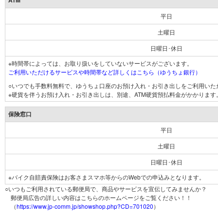
ATM
平日
土曜日
日曜日･休日
※時間帯によっては、お取り扱いをしていないサービスがございます。
ご利用いただけるサービスや時間帯など詳しくはこちら（ゆうちょ銀行）
○いつでも手数料無料で、ゆうちょ口座のお預け入れ・お引き出しをご利用いた
※硬貨を伴うお預け入れ・お引き出しは、別途、ATM硬貨預払料金がかかります
保険窓口
平日
土曜日
日曜日･休日
※バイク自賠責保険はお客さまスマホ等からのWebでの申込みとなります。
○いつもご利用されている郵便局で、商品やサービスを宣伝してみませんか？
郵便局広告の詳しい内容はこちらのホームページをご覧ください！！
（
https://www.jp-comm.jp/showshop.php?CD=701020
）