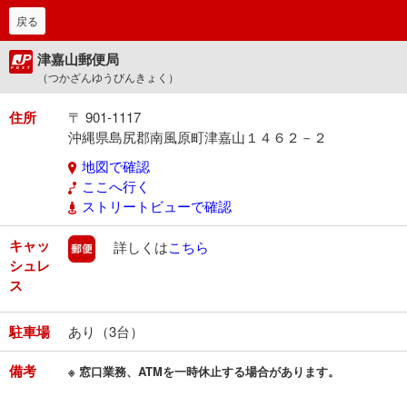
戻る
津嘉山郵便局
（つかざんゆうびんきょく）
住所
〒 901-1117
沖縄県島尻郡南風原町津嘉山１４６２－２
地図で確認
ここへ行く
ストリートビューで確認
キャッ
郵便
詳しくは
こちら
シュレ
ス
駐車場
あり（3台）
備考
※ 窓口業務、ATMを一時休止する場合があります。