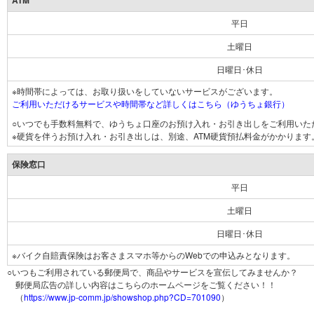
ATM
平日
土曜日
日曜日･休日
※時間帯によっては、お取り扱いをしていないサービスがございます。
ご利用いただけるサービスや時間帯など詳しくはこちら（ゆうちょ銀行）
○いつでも手数料無料で、ゆうちょ口座のお預け入れ・お引き出しをご利用いた
※硬貨を伴うお預け入れ・お引き出しは、別途、ATM硬貨預払料金がかかります
保険窓口
平日
土曜日
日曜日･休日
※バイク自賠責保険はお客さまスマホ等からのWebでの申込みとなります。
○いつもご利用されている郵便局で、商品やサービスを宣伝してみませんか？
郵便局広告の詳しい内容はこちらのホームページをご覧ください！！
（
https://www.jp-comm.jp/showshop.php?CD=701090
）