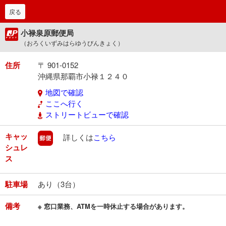
戻る
小禄泉原郵便局
（おろくいずみはらゆうびんきょく）
住所
〒 901-0152
沖縄県那覇市小禄１２４０
地図で確認
ここへ行く
ストリートビューで確認
キャッ
郵便
詳しくは
こちら
シュレ
ス
駐車場
あり（3台）
備考
※ 窓口業務、ATMを一時休止する場合があります。