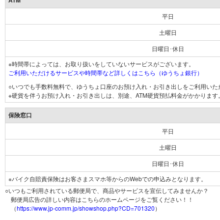
ATM
平日
土曜日
日曜日･休日
※時間帯によっては、お取り扱いをしていないサービスがございます。
ご利用いただけるサービスや時間帯など詳しくはこちら（ゆうちょ銀行）
○いつでも手数料無料で、ゆうちょ口座のお預け入れ・お引き出しをご利用いた
※硬貨を伴うお預け入れ・お引き出しは、別途、ATM硬貨預払料金がかかります
保険窓口
平日
土曜日
日曜日･休日
※バイク自賠責保険はお客さまスマホ等からのWebでの申込みとなります。
○いつもご利用されている郵便局で、商品やサービスを宣伝してみませんか？
郵便局広告の詳しい内容はこちらのホームページをご覧ください！！
（
https://www.jp-comm.jp/showshop.php?CD=701320
）