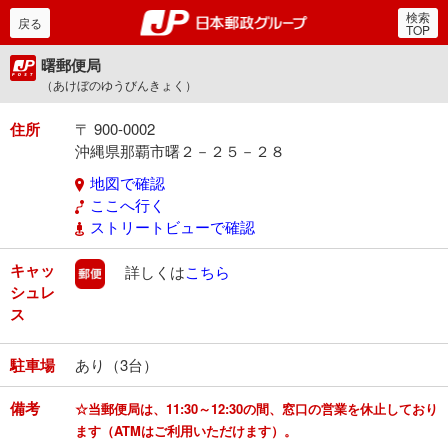
検索
郵便局・日本郵政グルー
戻る
TOP
曙郵便局
（あけぼのゆうびんきょく）
住所
〒 900-0002
沖縄県那覇市曙２－２５－２８
地図で確認
ここへ行く
ストリートビューで確認
キャッ
郵便
詳しくは
こちら
シュレ
ス
駐車場
あり（3台）
備考
☆当郵便局は、11:30～12:30の間、窓口の営業を休止しており
ます（ATMはご利用いただけます）。