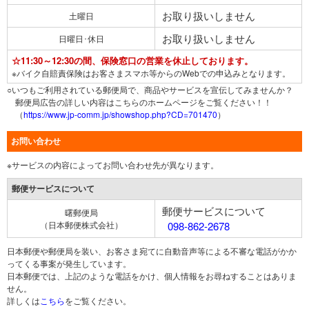
お取り扱いしません
土曜日
お取り扱いしません
日曜日･休日
☆11:30～12:30の間、保険窓口の営業を休止しております。
※バイク自賠責保険はお客さまスマホ等からのWebでの申込みとなります。
○いつもご利用されている郵便局で、商品やサービスを宣伝してみませんか？
郵便局広告の詳しい内容はこちらのホームページをご覧ください！！
（
https://www.jp-comm.jp/showshop.php?CD=701470
）
お問い合わせ
※サービスの内容によってお問い合わせ先が異なります。
郵便サービスについて
郵便サービスについて
曙郵便局
（日本郵便株式会社）
098-862-2678
日本郵便や郵便局を装い、お客さま宛てに自動音声等による不審な電話がかか
ってくる事案が発生しています。
日本郵便では、上記のような電話をかけ、個人情報をお尋ねすることはありま
せん。
詳しくは
こちら
をご覧ください。