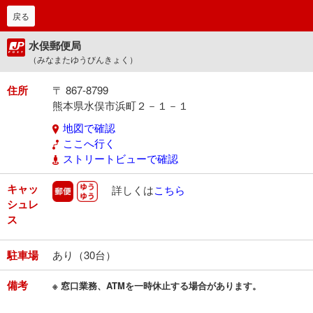
戻る
水俣郵便局
（みなまたゆうびんきょく）
住所
〒 867-8799
熊本県水俣市浜町２－１－１
地図で確認
ここへ行く
ストリートビューで確認
キャッ
郵便
ゆうゆう
詳しくは
こちら
シュレ
ス
駐車場
あり（30台）
備考
※ 窓口業務、ATMを一時休止する場合があります。