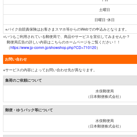
土曜日
日曜日･休日
※バイク自賠責保険はお客さまスマホ等からのWebでの申込みとなります。
○いつもご利用されている郵便局で、商品やサービスを宣伝してみませんか？
郵便局広告の詳しい内容はこちらのホームページをご覧ください！！
（
https://www.jp-comm.jp/showshop.php?CD=710120
）
お問い合わせ
※サービスの内容によってお問い合わせ先が異なります。
集荷のご依頼について
水俣郵便局
（日本郵便株式会社）
郵便・ゆうパック等について
水俣郵便局
（日本郵便株式会社）