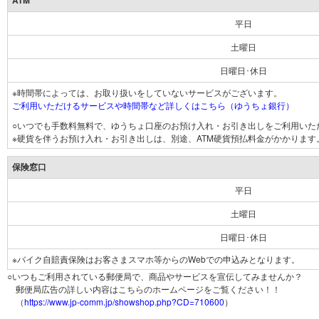
ATM
平日
土曜日
日曜日･休日
※時間帯によっては、お取り扱いをしていないサービスがございます。
ご利用いただけるサービスや時間帯など詳しくはこちら（ゆうちょ銀行）
○いつでも手数料無料で、ゆうちょ口座のお預け入れ・お引き出しをご利用いた
※硬貨を伴うお預け入れ・お引き出しは、別途、ATM硬貨預払料金がかかります
保険窓口
平日
土曜日
日曜日･休日
※バイク自賠責保険はお客さまスマホ等からのWebでの申込みとなります。
○いつもご利用されている郵便局で、商品やサービスを宣伝してみませんか？
郵便局広告の詳しい内容はこちらのホームページをご覧ください！！
（
https://www.jp-comm.jp/showshop.php?CD=710600
）