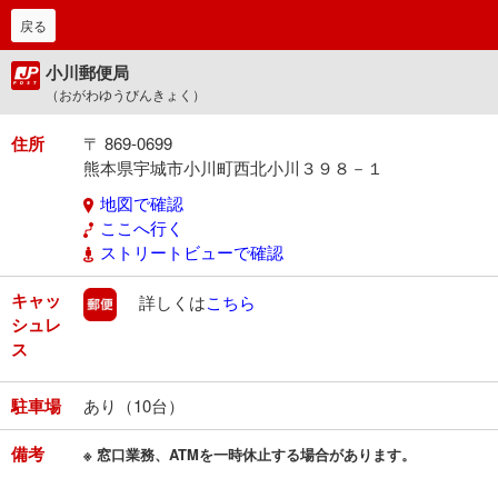
戻る
小川郵便局
（おがわゆうびんきょく）
住所
〒 869-0699
熊本県宇城市小川町西北小川３９８－１
地図で確認
ここへ行く
ストリートビューで確認
キャッ
郵便
詳しくは
こちら
シュレ
ス
駐車場
あり（10台）
備考
※ 窓口業務、ATMを一時休止する場合があります。