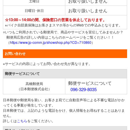
お取り扱いしません
土曜日
お取り扱いしません
日曜日･休日
☆13:00～14:00の間、保険窓口の営業を休止しております。
※バイク自賠責保険はお客さまスマホ等からのWebでの申込みとなります。
○いつもご利用されている郵便局で、商品やサービスを宣伝してみませんか？
郵便局広告の詳しい内容はこちらのホームページをご覧ください！！
（
https://www.jp-comm.jp/showshop.php?CD=710860
）
お問い合わせ
※サービスの内容によってお問い合わせ先が異なります。
郵便サービスについて
郵便サービスについて
高橋郵便局
（日本郵便株式会社）
096-329-8035
日本郵便や郵便局を装い、お客さま宛てに自動音声等による不審な電話がかか
ってくる事案が発生しています。
日本郵便では、上記のような電話をかけ、個人情報をお尋ねすることはありま
せん。
詳しくは
こちら
をご覧ください。