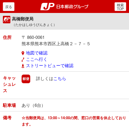
検索
郵便局・日本郵政グルー
戻る
TOP
高橋郵便局
（たかはしゆうびんきょく）
住所
〒 860-0061
熊本県熊本市西区上高橋２－７－５
地図で確認
ここへ行く
ストリートビューで確認
キャッ
郵便
詳しくは
こちら
シュレ
ス
駐車場
あり（6台）
備考
☆当郵便局は、13:00～14:00の間、窓口の営業を休止しており
ます。