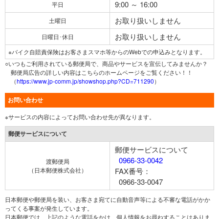
9:00 ～ 16:00
平日
お取り扱いしません
土曜日
お取り扱いしません
日曜日･休日
※バイク自賠責保険はお客さまスマホ等からのWebでの申込みとなります。
○いつもご利用されている郵便局で、商品やサービスを宣伝してみませんか？
郵便局広告の詳しい内容はこちらのホームページをご覧ください！！
（
https://www.jp-comm.jp/showshop.php?CD=711290
）
お問い合わせ
※サービスの内容によってお問い合わせ先が異なります。
郵便サービスについて
郵便サービスについて
0966-33-0042
渡郵便局
（日本郵便株式会社）
FAX番号：
0966-33-0047
日本郵便や郵便局を装い、お客さま宛てに自動音声等による不審な電話がかか
ってくる事案が発生しています。
日本郵便では、上記のような電話をかけ、個人情報をお尋ねすることはありま