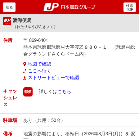
検索
郵便局・日本郵政グルー
戻る
TOP
渡郵便局
（わたりゆうびんきょく）
住所
〒 869-6401
熊本県球磨郡球磨村大字渡乙８８０－１ （球磨村総
合グラウンドさくらドーム内）
地図で確認
ここへ行く
ストリートビューで確認
キャッ
郵便
詳しくは
こちら
シュレ
ス
駐車場
あり（共用：50台）
備考
地震の影響により、移転日（2026年8月3日(月)）を 変