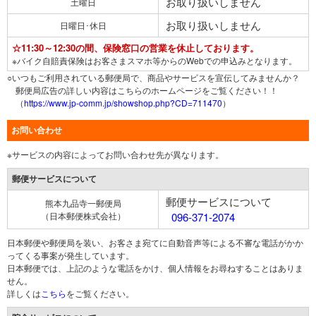
お取り扱いしません
土曜日
お取り扱いしません
日曜日･休日
☆11:30～12:30の間、保険窓口の営業を休止しております。
※バイク自賠責保険はお客さまスマホ等からのWebでの申込みとなります。
○いつもご利用されている郵便局で、商品やサービスを宣伝してみませんか？
郵便局広告の詳しい内容はこちらのホームページをご覧ください！！
（
https://www.jp-comm.jp/showshop.php?CD=711470
）
お問い合わせ
※サービスの内容によってお問い合わせ先が異なります。
郵便サービスについて
郵便サービスについて
熊本九品寺一郵便局
（日本郵便株式会社）
096-371-2074
日本郵便や郵便局を装い、お客さま宛てに自動音声等による不審な電話がかか
ってくる事案が発生しています。
日本郵便では、上記のような電話をかけ、個人情報をお尋ねすることはありま
せん。
詳しくは
こちら
をご覧ください。