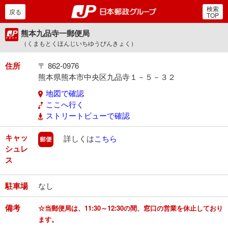
検索
郵便局・日本郵政グルー
戻る
TOP
熊本九品寺一郵便局
（くまもとくほんじいちゆうびんきょく）
住所
〒 862-0976
熊本県熊本市中央区九品寺１－５－３２
地図で確認
ここへ行く
ストリートビューで確認
キャッ
郵便
詳しくは
こちら
シュレ
ス
駐車場
なし
備考
☆当郵便局は、11:30～12:30の間、窓口の営業を休止しており
ます。