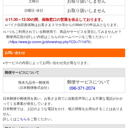
お取り扱いしません
土曜日
お取り扱いしません
日曜日･休日
☆11:30～12:30の間、保険窓口の営業を休止しております。
※バイク自賠責保険はお客さまスマホ等からのWebでの申込みとなります。
○いつもご利用されている郵便局で、商品やサービスを宣伝してみませんか？
郵便局広告の詳しい内容はこちらのホームページをご覧ください！！
（
https://www.jp-comm.jp/showshop.php?CD=711470
）
お問い合わせ
※サービスの内容によってお問い合わせ先が異なります。
郵便サービスについて
郵便サービスについて
熊本九品寺一郵便局
（日本郵便株式会社）
096-371-2074
日本郵便や郵便局を装い、お客さま宛てに自動音声等による不審な電話がかか
ってくる事案が発生しています。
日本郵便では、上記のような電話をかけ、個人情報をお尋ねすることはありま
せん。
詳しくは
こちら
をご覧ください。