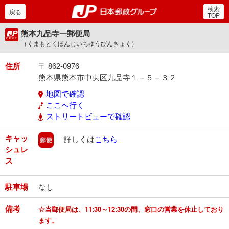
検索
郵便局・日本郵政グルー
戻る
TOP
熊本九品寺一郵便局
（くまもとくほんじいちゆうびんきょく）
住所
〒 862-0976
熊本県熊本市中央区九品寺１－５－３２
地図で確認
ここへ行く
ストリートビューで確認
キャッ
郵便
詳しくは
こちら
シュレ
ス
駐車場
なし
備考
☆当郵便局は、11:30～12:30の間、窓口の営業を休止しており
ます。