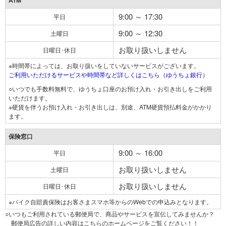
ATM
9:00 ～ 17:30
平日
9:00 ～ 12:30
土曜日
お取り扱いしません
日曜日･休日
※時間帯によっては、お取り扱いをしていないサービスがございます。
ご利用いただけるサービスや時間帯など詳しくはこちら（ゆうちょ銀行）
○いつでも手数料無料で、ゆうちょ口座のお預け入れ・お引き出しをご利用
いただけます。
※硬貨を伴うお預け入れ・お引き出しは、別途、ATM硬貨預払料金がかかり
ます。
保険窓口
9:00 ～ 16:00
平日
お取り扱いしません
土曜日
お取り扱いしません
日曜日･休日
※バイク自賠責保険はお客さまスマホ等からのWebでの申込みとなります。
○いつもご利用されている郵便局で、商品やサービスを宣伝してみませんか？
郵便局広告の詳しい内容はこちらのホームページをご覧ください！！