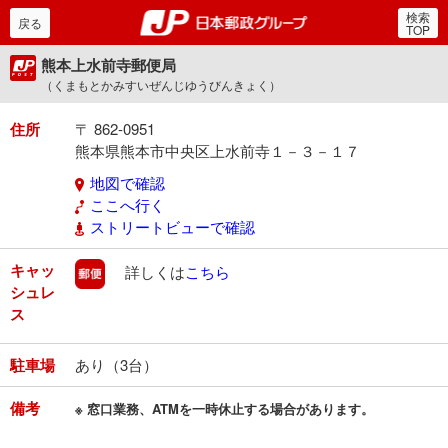
検索
郵便局・日本郵政グルー
戻る
TOP
熊本上水前寺郵便局
（くまもとかみすいぜんじゆうびんきょく）
住所
〒 862-0951
熊本県熊本市中央区上水前寺１－３－１７
地図で確認
ここへ行く
ストリートビューで確認
キャッ
郵便
詳しくは
こちら
シュレ
ス
駐車場
あり（3台）
備考
※ 窓口業務、ATMを一時休止する場合があります。