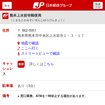
検索
郵便局・日本郵政グルー
戻る
TOP
熊本上水前寺郵便局
（くまもとかみすいぜんじゆうびんきょく）
住所
〒 862-0951
熊本県熊本市中央区上水前寺１－３－１７
地図で確認
ここへ行く
ストリートビューで確認
キャッ
郵便
詳しくは
こちら
シュレ
ス
駐車場
あり（3台）
備考
※ 窓口業務、ATMを一時休止する場合があります。