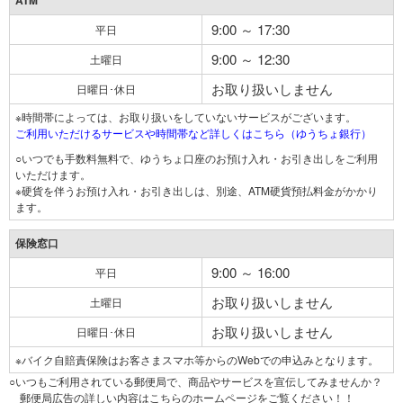
ATM
9:00 ～ 17:30
平日
9:00 ～ 12:30
土曜日
お取り扱いしません
日曜日･休日
※時間帯によっては、お取り扱いをしていないサービスがございます。
ご利用いただけるサービスや時間帯など詳しくはこちら（ゆうちょ銀行）
○いつでも手数料無料で、ゆうちょ口座のお預け入れ・お引き出しをご利用
いただけます。
※硬貨を伴うお預け入れ・お引き出しは、別途、ATM硬貨預払料金がかかり
ます。
保険窓口
9:00 ～ 16:00
平日
お取り扱いしません
土曜日
お取り扱いしません
日曜日･休日
※バイク自賠責保険はお客さまスマホ等からのWebでの申込みとなります。
○いつもご利用されている郵便局で、商品やサービスを宣伝してみませんか？
郵便局広告の詳しい内容はこちらのホームページをご覧ください！！