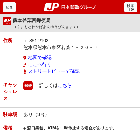
検索
郵便局・日本郵政グルー
戻る
TOP
熊本若葉四郵便局
（くまもとわかばよんゆうびんきょく）
住所
〒 861-2103
熊本県熊本市東区若葉４－２０－７
地図で確認
ここへ行く
ストリートビューで確認
キャッ
郵便
詳しくは
こちら
シュレ
ス
駐車場
あり（3台）
備考
※ 窓口業務、ATMを一時休止する場合があります。