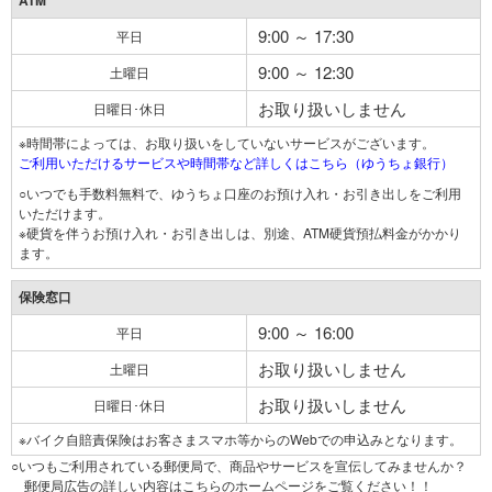
ATM
9:00 ～ 17:30
平日
9:00 ～ 12:30
土曜日
お取り扱いしません
日曜日･休日
※時間帯によっては、お取り扱いをしていないサービスがございます。
ご利用いただけるサービスや時間帯など詳しくはこちら（ゆうちょ銀行）
○いつでも手数料無料で、ゆうちょ口座のお預け入れ・お引き出しをご利用
いただけます。
※硬貨を伴うお預け入れ・お引き出しは、別途、ATM硬貨預払料金がかかり
ます。
保険窓口
9:00 ～ 16:00
平日
お取り扱いしません
土曜日
お取り扱いしません
日曜日･休日
※バイク自賠責保険はお客さまスマホ等からのWebでの申込みとなります。
○いつもご利用されている郵便局で、商品やサービスを宣伝してみませんか？
郵便局広告の詳しい内容はこちらのホームページをご覧ください！！