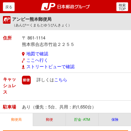
検索
郵便局・日本郵政グルー
戻る
TOP
アンビー熊本郵便局
（あんびーくまもとゆうびんきょく）
住所
〒 861-1114
熊本県合志市竹迫２２５５
地図で確認
ここへ行く
ストリートビューで確認
キャッ
郵便
詳しくは
こちら
シュレ
ス
駐車場
あり（優先：5台、共用：約1,650台）
郵便局
郵便
貯金･ATM
保険