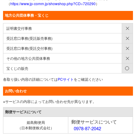
（
https://www.jp-comm.jp/showshop.php?CD=720290
）
地方公共団体事務・宝くじ
×
証明書交付事務
×
受託窓口事務(受託販売事務)
×
受託窓口事務(受託交付事務)
×
その他の地方公共団体事務
○
宝くじの販売
各取り扱い内容の詳細については
PCサイト
をご確認ください
お問い合わせ
※サービスの内容によってお問い合わせ先が異なります。
郵便サービスについて
郵便サービスについて
姫島郵便局
（日本郵便株式会社）
0978-87-2042