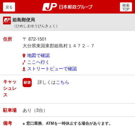
検索
郵便局・日本郵政グルー
戻る
TOP
姫島郵便局
（ひめしまゆうびんきょく）
住所
〒 872-1501
大分県東国東郡姫島村１４７２－７
地図で確認
ここへ行く
ストリートビューで確認
キャッ
郵便
詳しくは
こちら
シュレ
ス
駐車場
あり（3台）
備考
※ 窓口業務、ATMを一時休止する場合があります。