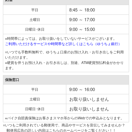
ATM
8:45 ～ 18:00
平日
9:00 ～ 17:00
土曜日
9:00 ～ 15:00
日曜日･休日
※時間帯によっては、お取り扱いをしていないサービスがございます。
ご利用いただけるサービスや時間帯など詳しくはこちら（ゆうちょ銀行）
○いつでも手数料無料で、ゆうちょ口座のお預け入れ・お引き出しをご利用
いただけます。
※硬貨を伴うお預け入れ・お引き出しは、別途、ATM硬貨預払料金がかかり
ます。
保険窓口
9:00 ～ 16:00
平日
お取り扱いしません
土曜日
お取り扱いしません
日曜日･休日
※バイク自賠責保険はお客さまスマホ等からのWebでの申込みとなります。
○いつもご利用されている郵便局で、商品やサービスを宣伝してみませんか？
郵便局広告の詳しい内容はこちらのホームページをご覧ください！！