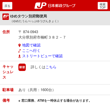
検索
郵便局・日本郵政グルー
戻る
TOP
ゆめタウン別府郵便局
（ゆめたうんべっぷゆうびんきょく）
住所
〒 874-0943
大分県別府市楠町３８２－７
地図で確認
ここへ行く
ストリートビューで確認
キャッ
郵便
詳しくは
こちら
シュレ
ス
駐車場
あり（共用：1600台）
備考
※ 窓口業務、ATMを一時休止する場合があります。